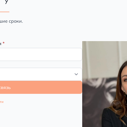
ГУ
шие сроки.
н
*
связь
ти