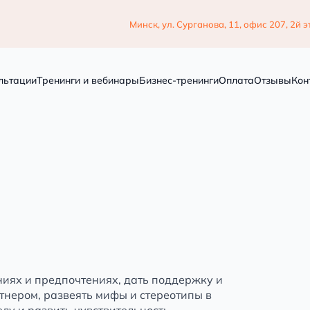
Минск, ул. Сурганова, 11, офис 207, 2й 
льтации
Тренинги и вебинары
Бизнес-тренинги
Оплата
Отзывы
Бло
льтации
Тренинги и вебинары
Бизнес-тренинги
Оплата
Отзывы
Кон
ниях и предпочтениях, дать поддержку и
нером, развеять мифы и стереотипы в
лу и развить чувствительность.