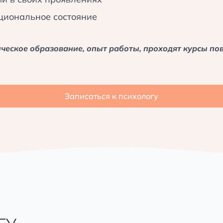
вка плана, если необходимо.
циональное состояние
ческое образование, опыт работы, проходят курсы п
Записаться к психологу