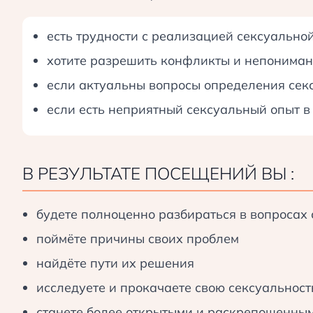
Разработка и применение методов работы с се
есть трудности с реализацией сексуально
Оценка достигнутых результатов и корректиро
хотите разрешить конфликты и непониман
если актуальны вопросы определения секс
если есть неприятный сексуальный опыт в
В РЕЗУЛЬТАТЕ ПОСЕЩЕНИЙ ВЫ :
Обычно консультация проходит в несколько этапо
будете полноценно разбираться в вопросах 
поймёте причины своих проблем
Сбор информации о семье и выявление пробле
найдёте пути их решения
Определение целей и задач терапии.
исследуете и прокачаете свою сексуальност
Разработка и применение методов работы с се
станете более открытыми и раскрепощенным