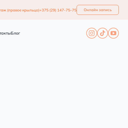
Онлайн запись
этаж (правое крыльцо)
+375 (29) 147-75-75
г
Контакты
такты
Блог