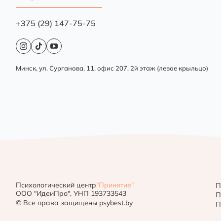
+375 (29) 147-75-75
Минск, ул. Сурганова, 11, офис 207, 2й этаж (левое крыльцо)
Психологический центр
"Принятие"
П
ООО "ИдеиПро", УНП 193733543
П
© Все права защищены psybest.by
П