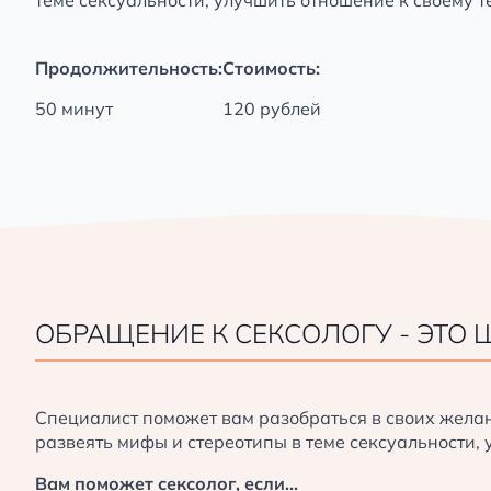
Продолжительность:
Стоимость:
50 минут
120 рублей
ОБРАЩЕНИЕ К СЕКСОЛОГУ - ЭТО
Обычно консультация проходит в несколько этапо
Специалист поможет вам разобраться в своих жела
Сбор информации о семье и выявление пробле
развеять мифы и стереотипы в теме сексуальности, 
Определение целей и задач терапии.
Вам поможет сексолог, если...