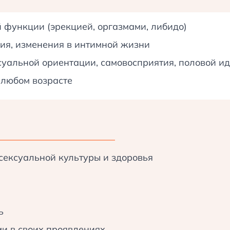
мьей.
й функции (эрекцией, оргазмами, либидо)
вка плана, если необходимо.
ия, изменения в интимной жизни
уальной ориентации, самовосприятия, половой и
 любом возрасте
в:
сексуальной культуры и здоровья
м.
ь
мьей.
и в своих проявлениях