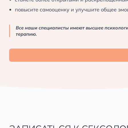
Оценка достигнутых результатов и корректиро
повысите самооценку и улучшите общее эмо
Все наши специалисты имеют высшее психологи
терапию.